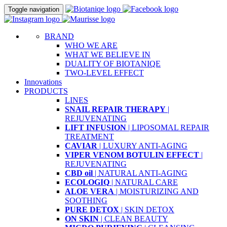
Toggle navigation
BRAND
WHO WE ARE
WHAT WE BELIEVE IN
DUALITY OF BIOTANIQE
TWO-LEVEL EFFECT
Innovations
PRODUCTS
LINES
SNAIL REPAIR THERAPY
|
REJUVENATING
LIFT INFUSION
| LIPOSOMAL REPAIR
TREATMENT
CAVIAR
| LUXURY ANTI-AGING
VIPER VENOM BOTULIN EFFECT
|
REJUVENATING
CBD oil
| NATURAL ANTI-AGING
ECOLOGIQ
| NATURAL CARE
ALOE VERA
| MOISTURIZING AND
SOOTHING
PURE DETOX
| SKIN DETOX
ON SKIN
| CLEAN BEAUTY